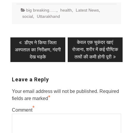
big breaking......
,
health
,
Latest News
,
social
,
Uttarakhand
Post
Previous
Next
केवल एक चुकंदर खाएं
डीएम ने किया जिला
post:
post:
navigation
रोजाना, शरीर में कई पौष्टिक
अस्पताल का निरीक्षण, गंदगी
देख भड़के
तत्वों की कमी होगी पूरी
Leave a Reply
Your email address will not be published.
Required
*
fields are marked
*
Comment