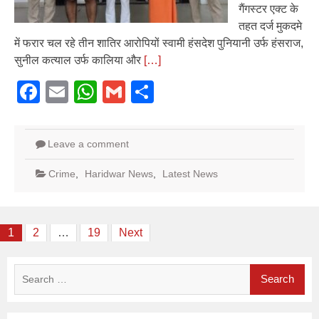
गैंगस्टर एक्ट के
तहत दर्ज मुकदमे
में फरार चल रहे तीन शातिर आरोपियों स्वामी हंसदेश पुनियानी उर्फ हंसराज,
सुनील कत्याल उर्फ कालिया और
[…]
Facebook
Email
WhatsApp
Gmail
Share
Leave a comment
Crime
,
Haridwar News
,
Latest News
Posts
1
2
…
19
Next
pagination
Search
for: