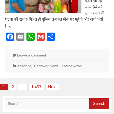
पैदल जा रहे
कांवड़िये को
टक्कर मार दी।
घटना की सूचना मिलते ही पुलिस तत्काल मौके पर पहुंची और दोनों पक्षों
[…]
Facebook
Email
WhatsApp
Gmail
Share
Leave a comment
acsident
,
Haridwar News
,
Latest News
Posts
1
2
…
1,497
Next
pagination
Search
for: