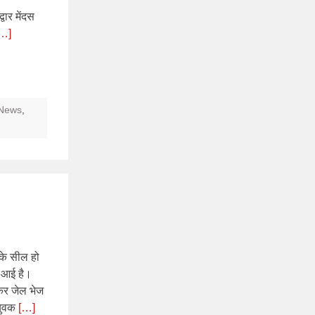
वार मेंदस
…]
 News
,
 के सील हो
े आई है।
 कर जेल भेज
 युवक
[…]