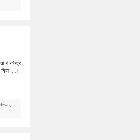
ं ने नरेन्द्र
र दिया
[…]
 News
,