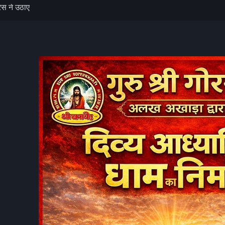
, गैस या अपचन का
, साधु-संतों की
पर गोपाल गिरि ने
ेस ने उठाए
्ष जांच की मांग