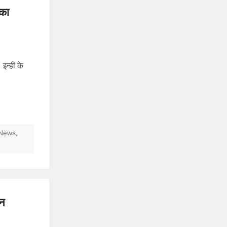
 का
न्हीं के
 News
,
ान