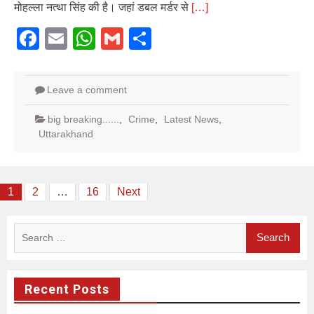
मोहल्ला नत्था सिंह की है। जहां डबल मर्डर से
[…]
Facebook
Email
WhatsApp
Gmail
Share
Leave a comment
big breaking......
,
Crime
,
Latest News
,
Uttarakhand
Posts
1
2
…
16
Next
pagination
Search
for:
Recent Posts