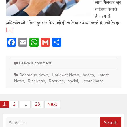
लोग मिलकर खूब
तालियां बजाते
हैं। हम से
अधिकांश लोग बिना कुछ जाने-समझे ही तालियां बजाया करते हैं, क्योंकि हम
[…]
Facebook
Email
WhatsApp
Gmail
Share
Leave a comment
Dehradun News
,
Haridwar News
,
health
,
Latest
News
,
Rishikesh
,
Roorkee
,
social
,
Uttarakhand
Posts
1
2
…
23
Next
pagination
Search
for: