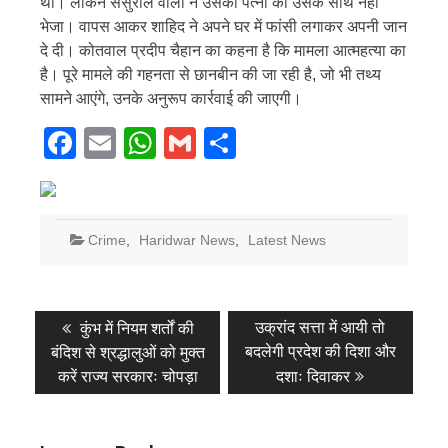
था। लेकिन ससुराल वालों ने उसकी पत्नी को उसके साथ नहीं
भेजा। वापस आकर शाहिद ने अपने घर में फांसी लगाकर अपनी जान
दे दी। कोतवाल प्रदीप चैहान का कहना है कि मामला आत्महत्या का
है। पूरे मामले की गहनता से छानबीन की जा रही है, जो भी तथ्य
सामने आएंगे, उनके अनुरूप कार्रवाई की जाएगी।
Facebook
Email
WhatsApp
Gmail
Share
Crime
,
Haridwar News
,
Latest News
Post
Previous
Next
उक्रांद सत्ता में आयी तो
कुंभ में नियम शर्तों की
post:
post:
navigation
बदलेगी प्रदेश की दिशा और
बंदिश से श्रद्धालुओं को मुक्त
करें राज्य सरकारः चोपड़ा
दशाः दिवाकर