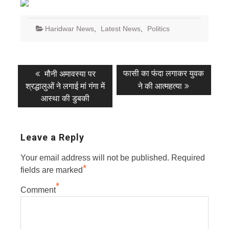
Haridwar News
,
Latest News
,
Politics
Post
Previous
Next
फासी का फंदा लगाकर युवक
मौनी अमावस्या पर
post:
post:
navigation
श्रद्धालुओं ने लगाई मां गंगा में
ने की आत्महत्या
आस्था की डुबकी
Leave a Reply
Your email address will not be published.
Required
*
fields are marked
*
Comment