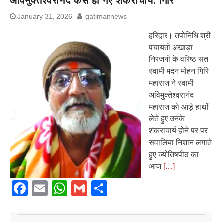
अविमुक्तेश्वरांनद कैसे हो गए शंकराचार्य: गिरि
January 31, 2026
gatimannews
हरिद्वार। तपोनिधि श्री
पंचायती अखाड़ा
निरंजनी के वरिष्ठ संत
स्वामी मदन मोहन गिरि
महाराज ने स्वामी
अविमुक्तेश्वरानंद
महाराज को आड़े हाथों
लेते हुए उनके
शंकराचार्य होने पर पर
सवालिया निशान लगाते
हुए ज्योतिषपीठ का
आज
[…]
Facebook
Email
WhatsApp
Gmail
Share