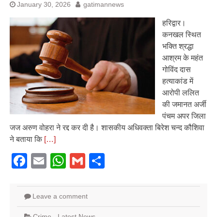
January 30, 2026
gatimannews
हरिद्वार।
कनखल स्थित
भक्ति श्रद्धा
आश्रम के महंत
गोविंद दास
हत्याकांड में
आरोपी ललित
की जमानत अर्जी
पंचम अपर जिला
जज अरुण वोहरा ने रद्द कर दी है। शासकीय अधिवक्ता बिरेश चन्द कौशिवा
ने बताया कि
[…]
Facebook
Email
WhatsApp
Gmail
Share
Leave a comment
Crime
,
Latest News