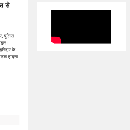
स से
र, पुलिस
द्वार।
रिद्वार के
 सड़क हादसा