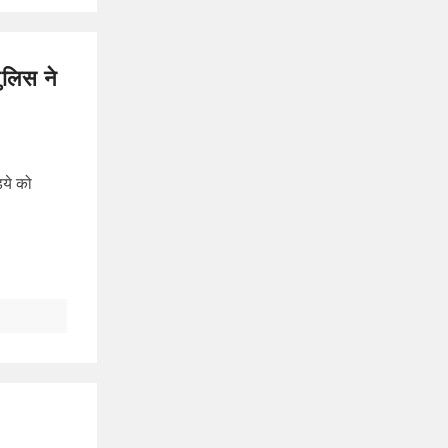
पुलिस ने
िये को