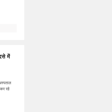
े में
 अस्पताल
 कर रहे