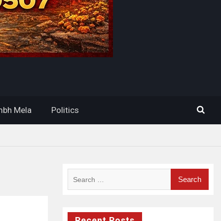
bh Mela
Politics
Search
for:
Recent Posts