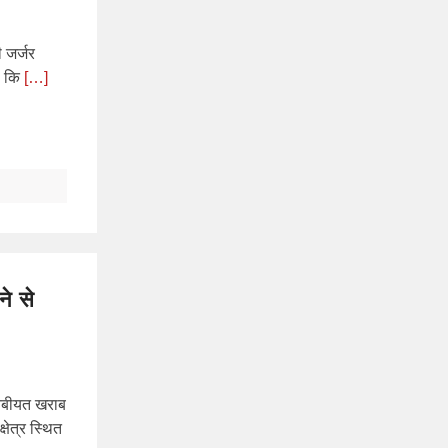
 जर्जर
ी कि
[…]
े से
 तबीयत खराब
षेत्र स्थित