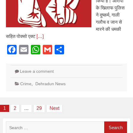
किया है। आरोपी
के खिलाफ पुलिस
ने दुष्कर्म, गाली
गलौच व जान से
मारने की धमकी
सहित पोक्सो एक्ट
[…]
Facebook
Email
WhatsApp
Gmail
Share
Leave a comment
Crime
,
Dehradun News
Posts
1
2
…
29
Next
pagination
Search
for: