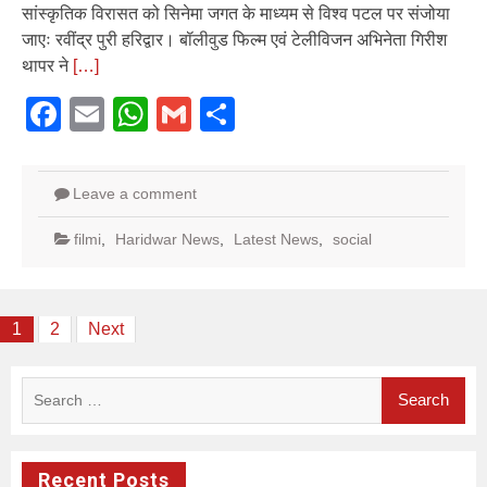
सांस्कृतिक विरासत को सिनेमा जगत के माध्यम से विश्व पटल पर संजोया
जाएः रवींद्र पुरी हरिद्वार। बॉलीवुड फिल्म एवं टेलीविजन अभिनेता गिरीश
थापर ने
[…]
Facebook
Email
WhatsApp
Gmail
Share
Leave a comment
filmi
,
Haridwar News
,
Latest News
,
social
Posts
1
2
Next
pagination
Search
for:
Recent Posts