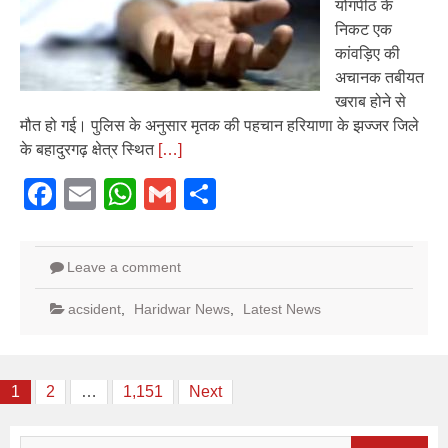
योगपीठ के
निकट एक
कांवड़िए की
अचानक तबीयत
खराब होने से
मौत हो गई। पुलिस के अनुसार मृतक की पहचान हरियाणा के झज्जर जिले
के बहादुरगढ़ क्षेत्र स्थित
[…]
Facebook
Email
WhatsApp
Gmail
Share
Leave a comment
acsident
,
Haridwar News
,
Latest News
Posts
1
2
…
1,151
Next
pagination
Search