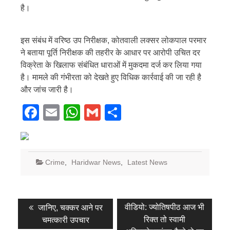
है।
इस संबंध में वरिष्ठ उप निरीक्षक, कोतवाली लक्सर लोकपाल परमार
ने बताया पूर्ति निरीक्षक की तहरीर के आधार पर आरोपी उचित दर
विक्रेता के खिलाफ संबंधित धाराओं में मुकदमा दर्ज कर लिया गया
है। मामले की गंभीरता को देखते हुए विधिक कार्रवाई की जा रही है
और जांच जारी है।
Facebook
Email
WhatsApp
Gmail
Share
Crime
,
Haridwar News
,
Latest News
Post
Previous
Next
वीडियो: ज्योतिषपीठ आज भी
जानिए, चक्कर आने पर
post:
post:
navigation
रिक्त तो स्वामी
चमत्कारी उपचार