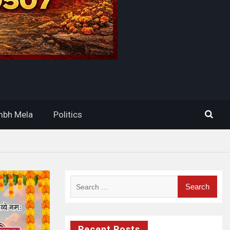
bh Mela
Politics
Search
for:
Recent Posts