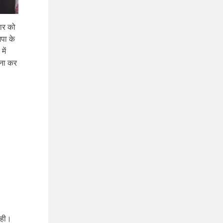
वार को
पा के
में
चना कर
रही।