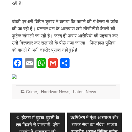
रही है।
चौकी प्रभारी विपिन कुमार ने बताया कि मामले की गंभीरता से जांच
की जा रही है। घटनास्थल के आसपास लगे सीसीटीवी कैमरों की
फुटेज खंगाली जा रही है। जल्द ही फरार आरोपियों की पहचान कर
उन्हें गिरफ्तार कर सलाखों के पीछे भेजा जाएगा। फिलहाल पुलिस
को मामले में अभी तहरीर प्राप्त नहीं हुई है।
Facebook
Email
WhatsApp
Gmail
Share
Crime
,
Haridwar News
,
Latest News
Post
Previous
Next
ऋषिकेश में गूंजा आध्यात्म और
होटल में युवक-युवती के
post:
post:
navigation
राष्ट्र सेवा का संदेश, भाजपा
शव मिलने से सनसनी, प्रेम
राष्ट्रीय अध्यक्ष नितिन नवीन
प्रसंग में आत्महत्या की