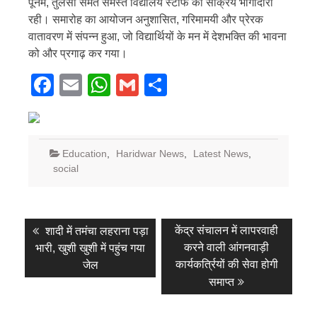
पूनम, तुलसी समेत समस्त विद्यालय स्टाफ की सक्रिय भागीदारी
रही। समारोह का आयोजन अनुशासित, गरिमामयी और प्रेरक
वातावरण में संपन्न हुआ, जो विद्यार्थियों के मन में देशभक्ति की भावना
को और प्रगाढ़ कर गया।
Facebook
Email
WhatsApp
Gmail
Share
Education
,
Haridwar News
,
Latest News
,
social
Post
Previous
Next
केंद्र संचालन में लापरवाही
शादी में तमंचा लहराना पड़ा
post:
post:
navigation
करने वाली आंगनवाड़ी
भारी, खुशी खुशी में पहुंच गया
कार्यकर्त्रियों की सेवा होगी
जेल
समाप्त