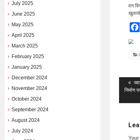
July 2025
वन विभ
खुलासे
June 2025
May 2025
April 2025
March 2025
February 2025
January 2025
December 2024
Post
Pr
ज्व
November 2024
pos
निर्माण 
naviga
October 2024
September 2024
August 2024
Lea
July 2024
Your 