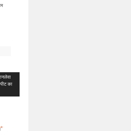
हम
जानलेवा
ारपीट का
*
d