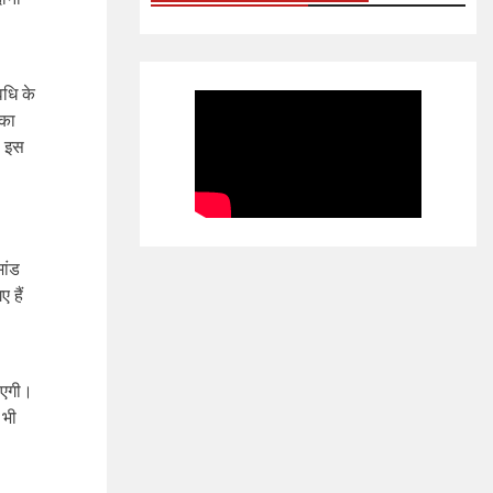
वधि के
 का
े इस
ांड
 हैं
ाएगी।
 भी