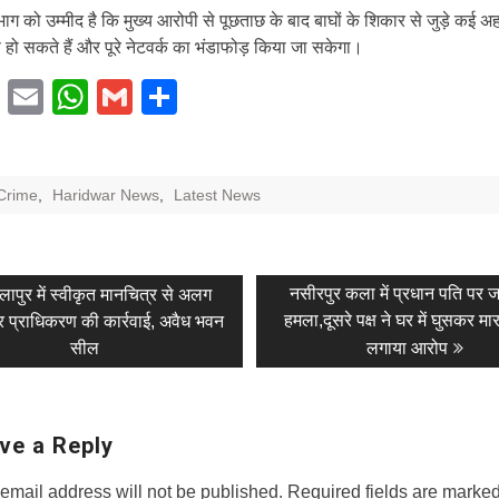
ाग को उम्मीद है कि मुख्य आरोपी से पूछताछ के बाद बाघों के शिकार से जुड़े कई अ
 हो सकते हैं और पूरे नेटवर्क का भंडाफोड़ किया जा सकेगा।
Facebook
Email
WhatsApp
Gmail
Share
Crime
,
Haridwar News
,
Latest News
evious
Next
नसीरपुर कला में प्रधान पति पर 
ालापुर में स्वीकृत मानचित्र से अलग
t:
post:
हमला,दूसरे पक्ष ने घर में घुसकर म
पर प्राधिकरण की कार्रवाई, अवैध भवन
tion
सील
लगाया आरोप
ve a Reply
email address will not be published.
Required fields are marke