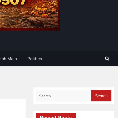
bh Mela
Politics
Search
for:
Recent Posts