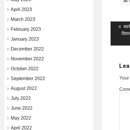
April 2023
March 2023
Post
Pr
बदर
February 2023
pos
विवा
naviga
January 2023
December 2022
November 2022
Lea
October 2022
Your 
September 2022
August 2022
Com
July 2022
June 2022
May 2022
April 2022