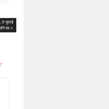
ट, 9 जुलाई
ंगे बंद
*
d