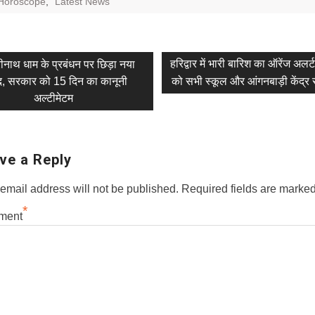
Horoscope
,
Latest News
evious
Next
हरिद्वार में भारी बारिश का ऑरेंज अलर्
ीनाथ धाम के प्रबंधन पर छिड़ा नया
t:
post:
द, सरकार को 15 दिन का कानूनी
को सभी स्कूल और आंगनबाड़ी केंद्र रहे
tion
अल्टीमेटम
ve a Reply
email address will not be published.
Required fields are marke
*
ment