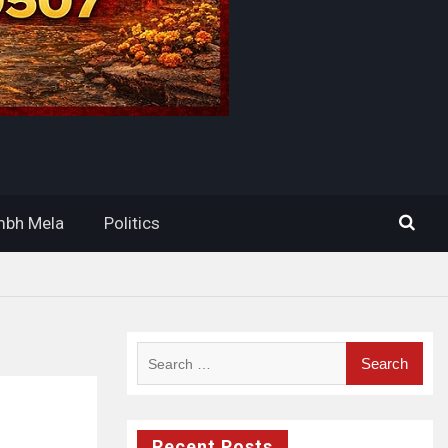
bh Mela
Politics
Search
for:
Recent Posts