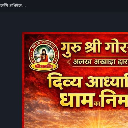
ैं पाक साफ, बता
ें वीडियो
चोरी का खुलासा:
 लाख नकद बरामद