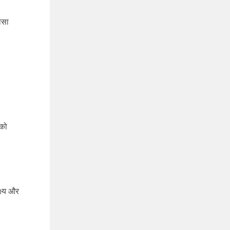
ोसा
 को
ष्य और