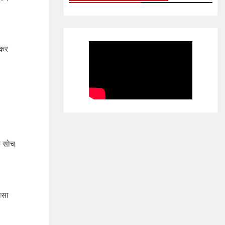
ोकर
क सोच
ोसा