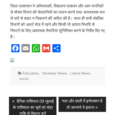
जिला प्रशासन ने अभिभावकों, विद्यालय प्रबंधन और आम नागरिकों
से मौसम विभाग की चेतावनियों का पालन करने तथा अनावश्यक रूप
से घरों से बाहर न निकलने की अपील की है। साथ ही सभी संबंधित
विभागों को अलर्ट मोड में रहने और किसी भी आपात स्थिति से
निपटने के लिए आवश्यक तैयारियां सुनिश्चित करने के निर्देश दिए गए
हैं।
Facebook
Email
WhatsApp
Gmail
Share
Education
,
Haridwar News
,
Latest News
,
social
Post
Previous
Next
गला और छाती में इन्फेक्शन है
दैनिक राशिफल 09 जुलाई
post:
post:
navigation
के राशिफल का सूर्य एवं चंद्र
तो अपनाये ये इलाज
राशि से मिलान करें