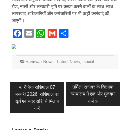
रोड, नालों और सरकारी भूमि पर कब्जा करने वालों के साथ-साथ
लापरवाह अधिकारियों और कर्मचारियों पर भी कड़ी कार्रवाई की
जाएगी।
Facebook
Email
WhatsApp
Gmail
Share
Haridwar News
,
Latest News
,
social
Post
Previous
Next
उर्मिला सनावर के खिलाफ
दैनिक राशिफल 07
post:
post:
navigation
न्यायालय में एक और मुकदमा
जनवरी 2026, राशिफल का
सूर्य एवं चंद्र राशि से मिलान
दर्ज
करें