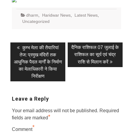
dharm
,
Haridwar News
,
Latest News
,
Uncategorized
Post
Previous
Next
दैनिक राशिफल 07 जुलाई के
कुम्भ मेला की तैयारियां
post:
post:
navigation
राशिफल का सूर्य एवं चंद्र
तेज: प्रमुख मंदिरों तक
आधुनिक पैदल मार्गों के निर्माण
राशि से मिलान करें
का मेलाधिकारी ने किया
निरीक्षण
Leave a Reply
Your email address will not be published.
Required
*
fields are marked
*
Comment