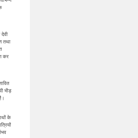
विभिन्न
े
 देवी
रण तथा
ित
षण कर
्तावित
ावी भीड़
है।
ाथों के
त्रियों
संभव