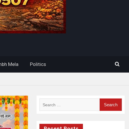
bh Mela
Politics
Search
for:
Recent Posts