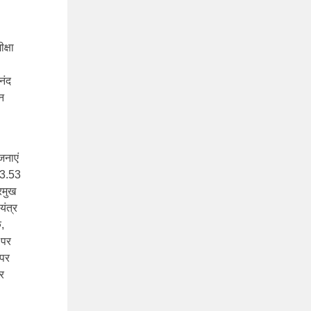
क्षा
नंद
न
जनाएं
र 3.53
रमुख
यंत्र
क,
 पर
 पर
र