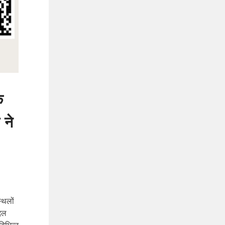
क
 ने
्थलों
ैदल