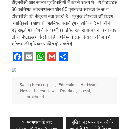
टीएनबीसी और स्वस्थ प्रतिभागियों में काफी अलग थे। ये पेप्टाइड्स
80 प्रतिशत संवेदनशीलता और 95 प्रतिशत स्पष्टता के साथ
टीएनबीसी की मौजूदगी बता सकते हैं। प्रमुख शोधकर्ता डॉ किरण
अंबातिपुडी ने शोध की अहमियत बताते हुए कहाकि यदि मरीजों के
बड़े समूहों पर शोध के निष्कर्षों का उचित रूप से सत्यापन किया जाए
तो जो पेप्टाइड मार्कर मिले हैं। भविष्य में स्तन कैंसर के निदान में
शक्तिशाली हथियार साबित हो सकते हैं।
Facebook
Email
WhatsApp
Gmail
Share
big breaking......
,
Education
,
Haridwar
News
,
Latest News
,
Roorkee
,
social
,
Uttarakhand
Post
Previous
Next
पुलिस पर पथराव करने के
मतगणना के बाद
post:
post:
मामले में 12 आरोपी गिरफ्तार