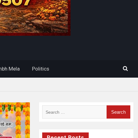
bh Mela
Politics
Search
for:
Recent Posts