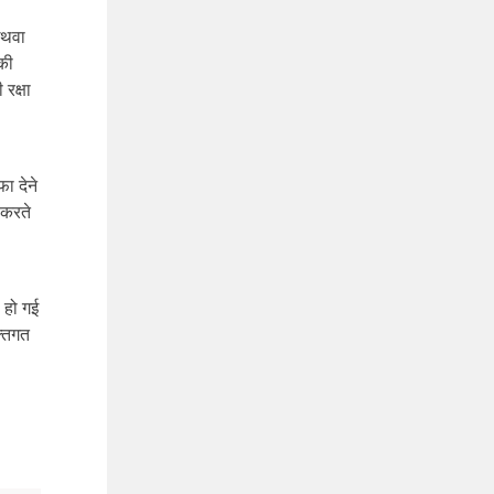
अथवा
की
रक्षा
फा देने
 करते
 हो गई
्तिगत