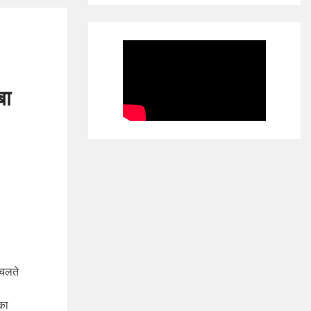
बा
 चलते
 का