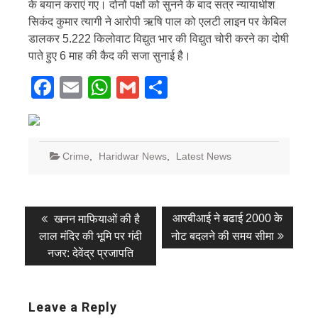
के बयान कराएं गए। दोनों पक्षों को सुनने के बाद सत्र न्यायाधीश
सिकंद कुमार त्यागी ने आरोपी ऋषि पाल को एलटी लाइन पर केबिल
डालकर 5.222 किलोवाट विद्युत भार की विद्युत चोरी करने का दोषी
पाते हुए 6 माह की कैद की सजा सुनाई है।
Facebook
Email
WhatsApp
Gmail
Share
Crime
,
Haridwar News
,
Latest News
Post
Previous
Next
आरबीआई ने बढाई 2000 के
खनन माफियाओं की है
post:
post:
navigation
लाल मंदिर की भूमि पर गंदी
नोट बदलने की समय सीमा
नजर: देवेंद्र प्रजापति
Leave a Reply