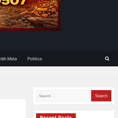
bh Mela
Politics
Search
for:
Recent Posts