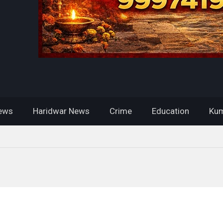
ews
Haridwar News
Crime
Education
Kum