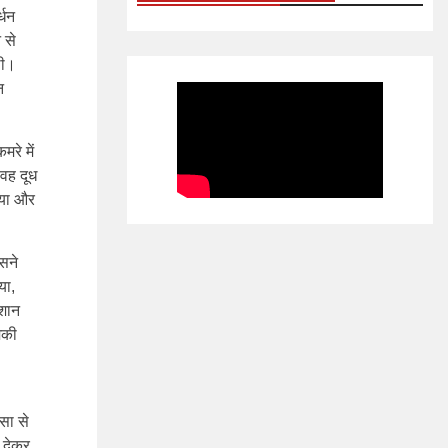
्धन
 से
थी।
न
रे में
 वह दूध
िया और
सने
या,
ेशान
िकी
सा से
 देकर