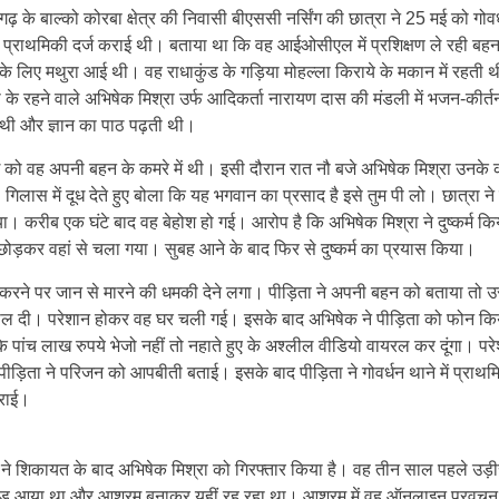
गढ़ के बाल्को कोरबा क्षेत्र की निवासी बीएससी नर्सिंग की छात्रा ने 25 मई को गोवर
ें प्राथमिकी दर्ज कराई थी। बताया था कि वह आईओसीएल में प्रशिक्षण ले रही बहन
के लिए मथुरा आई थी। वह राधाकुंड के गड़िया मोहल्ला किराये के मकान में रहती 
के रहने वाले अभिषेक मिश्रा उर्फ आदिकर्ता नारायण दास की मंडली में भजन-कीर्त
थी और ज्ञान का पाठ पढ़ती थी।
को वह अपनी बहन के कमरे में थी। इसी दौरान रात नौ बजे अभिषेक मिश्रा उनके कम
िलास में दूध देते हुए बोला कि यह भगवान का प्रसाद है इसे तुम पी लो। छात्रा ने
ा। करीब एक घंटे बाद वह बेहोश हो गई। आरोप है कि अभिषेक मिश्रा ने दुष्कर्म क
छोड़कर वहां से चला गया। सुबह आने के बाद फिर से दुष्कर्म का प्रयास किया।
 करने पर जान से मारने की धमकी देने लगा। पीड़िता ने अपनी बहन को बताया तो उ
ाल दी। परेशान होकर वह घर चली गई। इसके बाद अभिषेक ने पीड़िता को फोन कि
 पांच लाख रुपये भेजो नहीं तो नहाते हुए के अश्लील वीडियो वायरल कर दूंगा। पर
ीड़िता ने परिजन को आपबीती बताई। इसके बाद पीड़िता ने गोवर्धन थाने में प्राथम
कराई।
 ने शिकायत के बाद अभिषेक मिश्रा को गिरफ्तार किया है। वह तीन साल पहले उड़ी
ुंड आया था और आश्रम बनाकर यहीं रह रहा था। आश्रम में वह ऑनलाइन प्रवचन