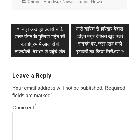
Crime
,
Haridwar News
,
Latest News
Post
Previous
Next
भारी बारिश से हरिद्वार बेहाल,
बड़ा अखाड़ा उदासीन के
post:
post:
navigation
डीएम मयूर दीक्षित खुद उतरे
उत्तर पंगत के मुखिया महंत की
सड़कों पर; जलभराव वाले
कांचीपुरम में आज होगी
ताजपोशी, देशभर से पहुंचे संत
इलाकों का किया निरीक्षण
Leave a Reply
Your email address will not be published.
Required
*
fields are marked
*
Comment