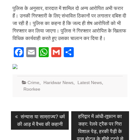
पुलिस के अनुसार, वारदात में शामिल दो अन्य आरोपित अभी फरार
हैं। उनकी गिरफ्तारी के लिए संभावित ठिकानों पर लगातार दबिश दी
जा रही है। पुलिस का कहना है कि जल्द ही शेष आरोपितों को भी
गिरफ्तार कर लिया जाएगा। पुलिस ने गिरफ्तार आरोपित के खिलाफ
विधिक कार्यवाही करते हुए उसका चालान कर दिया है।
Facebook
Email
WhatsApp
Gmail
Share
Crime
,
Haridwar News
,
Latest News
,
Roorkee
Post
Previous
Next
हरिद्वार में आंधी-तूफान का
संन्यास या साम्राज्य? धर्म
post:
post:
navigation
कहर: रेलवे ट्रैक पर गिरा
की आड़ में वैभव की कहानी
विशाल पेड़, हरकी पैड़ी के
पास होटल के शीशे टूटने से