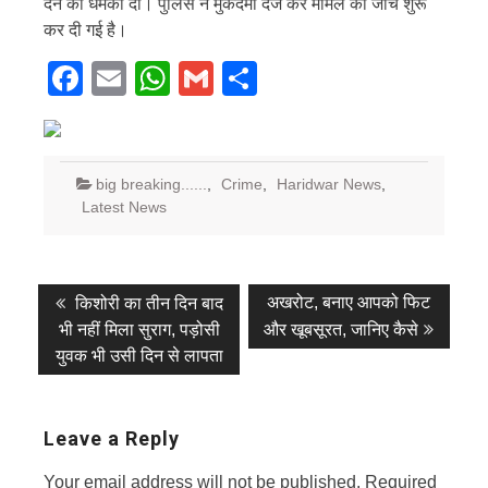
देने की धमकी दी। पुलिस ने मुकदमा दर्ज कर मामले की जांच शुरू
कर दी गई है।
Facebook
Email
WhatsApp
Gmail
Share
big breaking......
,
Crime
,
Haridwar News
,
Latest News
Post
Previous
Next
अखरोट, बनाए आपको फिट
किशोरी का तीन दिन बाद
post:
post:
navigation
भी नहीं मिला सुराग, पड़ोसी
और खूबसूरत, जानिए कैसे
युवक भी उसी दिन से लापता
Leave a Reply
Your email address will not be published.
Required