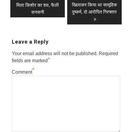
post:
post:
navigation
खिलाकर किया था सामूहिक
मिला किशोर का शव, फैली
दुष्कर्म, दो आरोपित गिरफ्तार
सनसनी
Leave a Reply
Your email address will not be published.
Required
*
fields are marked
*
Comment