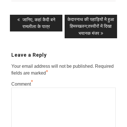
Post
Previous
Next
केदारनाथ की पहाड़ियों मेे हुआ
जानिए, कहां कैदी बने
post:
post:
navigation
हिमस्खलन;तस्वीरों में दिखा
रामलीला के पात्र
भयानक मंजर
Leave a Reply
Your email address will not be published.
Required
*
fields are marked
*
Comment