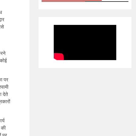
ैध
वार
ससे
करने
 कोई
का पर
्वामी
 देते
्रकारों
र्य
ं की
ं पर