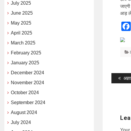
July 2025
जाएगी
June 2025
आड़ ले
May 2025
April 2025
March 2025
February 2025
January 2025
December 2024
Post
Pre
अज्ञ
November 2024
pos
naviga
October 2024
September 2024
August 2024
Lea
July 2024
Your 