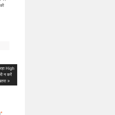
 की
ं रहा High
ी न करें
खतरा
*
d