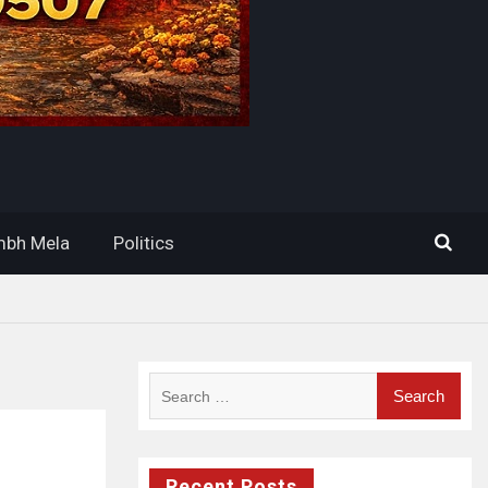
bh Mela
Politics
Search
for:
Recent Posts