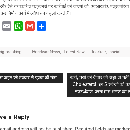
 और ऐसे तथाकथित पत्रकारों पर कार्रवाई की जाएगी जो, एचआरडीए, पत्रकारिता
कर निर्माण कार्य में अवैध धन वसूली करते हैं।
Facebook
Email
WhatsApp
Gmail
Share
big breaking......
,
Haridwar News
,
Latest News
,
Roorkee
,
social
vious
Next
कहीं, नसों की दीवार को सड़ा तो नही
ात वाहन की टक्कर से युवक की मौत
t:
post:
Cholesterol, इन 5 संकेतों को कभ
tion
नजरअंदाज, वरना हार्ट अटैक का 
ve a Reply
email address will not be published.
Required fields are marke