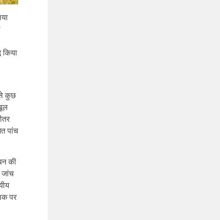
िया
ी
ध किया
से कुछ
बूल
भीतर
त पांच
ंबन की
 जांच
्यीय
लिक पर