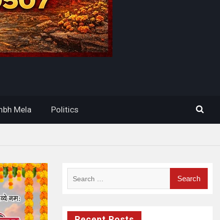
bh Mela
Politics
Search
for:
Recent Posts