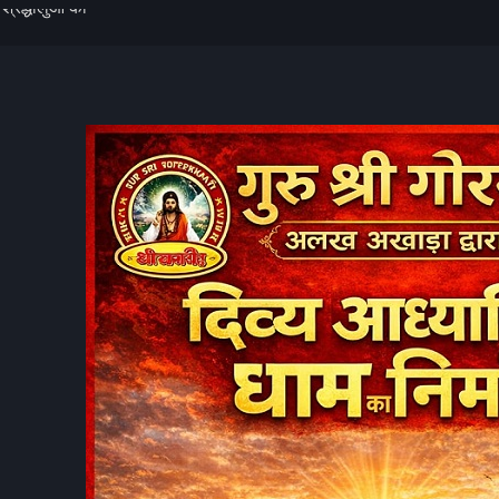
ा से सावित्री
 शिवरात्रि पर
हर-हर महादेव’ से
े कहा- ऐसी
वड़ियों के लिए
ं श्रद्धालुओं को