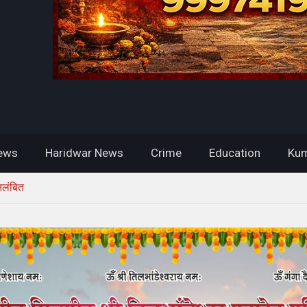
ews
Haridwar News
Crime
Education
Kum
िलंबित