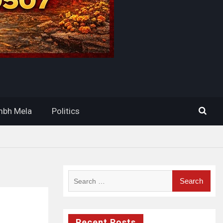
bh Mela
Politics
Search
for:
Recent Posts