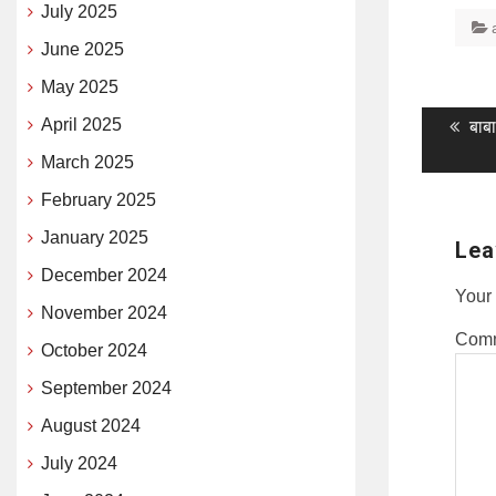
July 2025
June 2025
May 2025
Post
April 2025
Pre
बाबा
pos
naviga
March 2025
February 2025
January 2025
Lea
December 2024
Your 
November 2024
Com
October 2024
September 2024
August 2024
July 2024