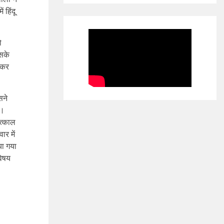
 हिंदू
ो
उसके
नकर
सने
ै।
त्काल
र में
या गया
विषय