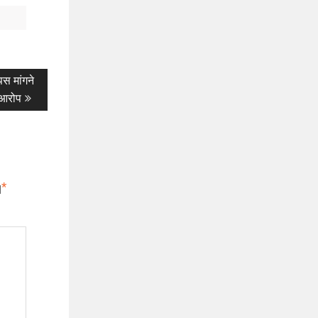
पस मांगने
 आरोप
*
d