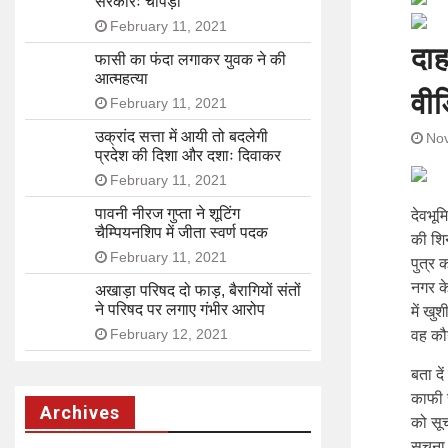
सरकारः चोपड़ा
February 11, 2021
दा
फासी का फंदा लगाकर युवक ने की
आत्महत्या
वीड
February 11, 2021
उक्रांद सत्ता में आयी तो बदलेगी
No
प्रदेश की दिशा और दशाः दिवाकर
February 11, 2021
पावनी नीरज गुप्ता ने शूटिंग
देवभूम
चैम्पियनशिप में जीता स्वर्ण पदक
की शिन
February 11, 2021
पुत्र
नगर क
अखाड़ा परिषद दो फाड़, बैरागियों संतों
ने परिषद पर लगाए गंभीर आरोप
में खु
February 12, 2021
वह कौ
बता दे
काफी स
Archives
को सूच
सूचना 