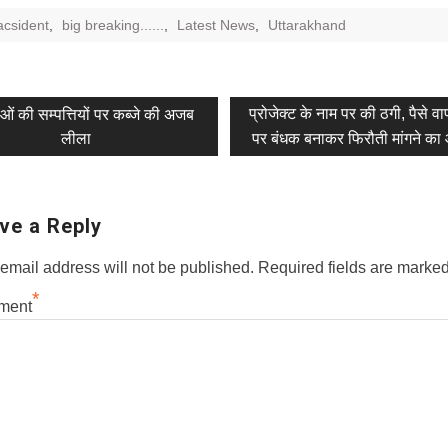
acsident
,
big breaking......
,
Latest News
,
Uttarakhand
vious
Next
प्रोजेक्ट के नाम पर की ठगी, पैसे वा
ओं की सम्पत्तियों पर कब्जे की अजब
t:
post:
लीला
पर बंधक बनाकर फिरौती मांगने का
tion
ve a Reply
email address will not be published.
Required fields are marke
*
ment