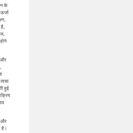
मन के
 ऊर्जा
ष्ण,
है,
ेज,
होने
ै और
,
ना
त्वचा
ी हुई
सक्रिय
भाव
त और
ी है।