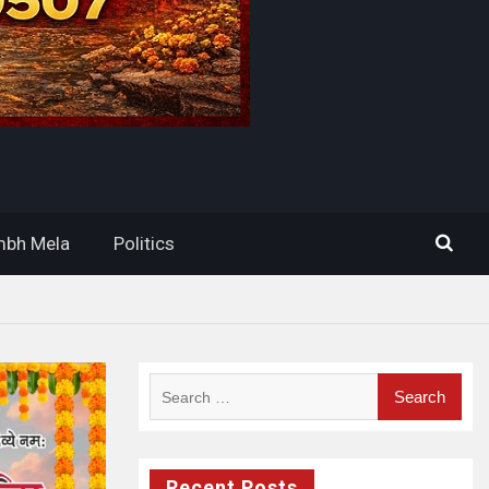
bh Mela
Politics
Search
for:
Recent Posts