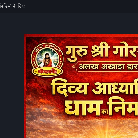
वड़ियों के लिए
ं श्रद्धालुओं को
 गांव की सांसें,
हर-हर महादेव’ से
े कहा- ऐसी