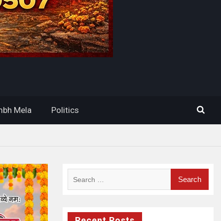
bh Mela
Politics
Search
for:
Recent Posts