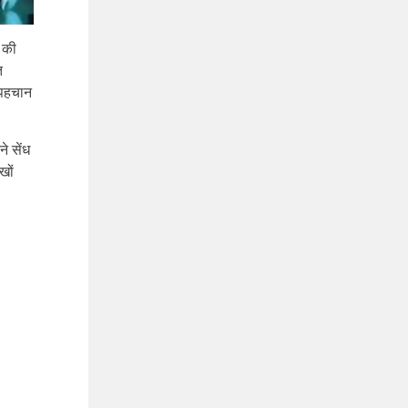
स की
त
 पहचान
ने सेंध
खों