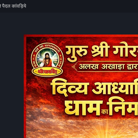
दीवार गिरी, बड़ा
राशिफल का सूर्य
े पैदल कांवड़िये
कांवड़ देकर कराई