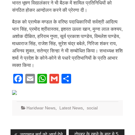
भारत भूषण विद्यालंकार ने भी बैठक में शामिल प्रतिनिधियों को
संगठित होकर आन्दोलन करने की प्रेरणा दी।
बैठक को प्रत्येक मण्डल के वरिष्ठ पदाधिकारियों सर्वश्री आदित्य
भान सिंह, प्रमोद श्रीवास्तव, इशरत उल्ला खान, मुन्ना लाल कश्यप,
अशोक दीक्षित, हरिराम गुप्ता, सूर्य प्रकाश पाण्डेय, विमलेश पाण्डेय,
माधवराज सिंह, राजेश सिंह, सुरेश चंद्र बबेले, गिरिजा शंकर राय,
अभिनव शुक्ल, सतेन्द्र सिन्हा ने भी सम्बोधित किया। सभाध्यक्ष शशि
शर्मा ने प्रदेश के कोने-कोने से पधारे प्रतिभागियों के प्रति आभार
व्यक्त किया।
Facebook
Email
WhatsApp
Gmail
Share
Haridwar News
,
Latest News
,
social
Post
Previous
Next
दोपहर के खाने के बाद ये 5
उदयमान सूर्य को अर्घ्य देने