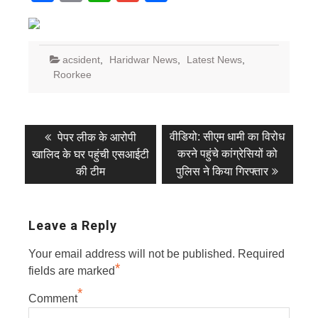
acsident
,
Haridwar News
,
Latest News
,
Roorkee
Post
Previous
Next
वीडियो: सीएम धामी का विरोध
पेपर लीक के आरोपी
post:
post:
navigation
करने पहुंचे कांग्रेसियों को
खालिद के घर पहुंची एसआईटी
की टीम
पुलिस ने किया गिरफ्तार
Leave a Reply
Your email address will not be published.
Required
*
fields are marked
*
Comment