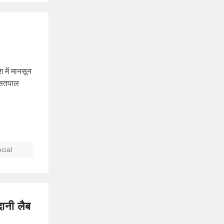
श में मानसून
ी सतपाल
cial
दानी लैब