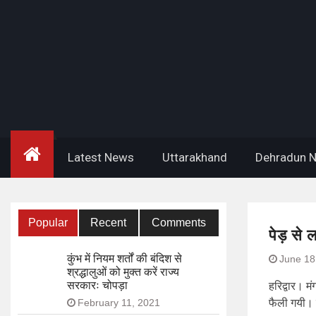
Home
Latest News
Uttarakhand
Dehradun 
Popular
Recent
Comments
पेड़ से 
कुंभ में नियम शर्तों की बंदिश से
June 18
श्रद्धालुओं को मुक्त करें राज्य
सरकारः चोपड़ा
हरिद्वार। म
February 11, 2021
फैली गयी। स