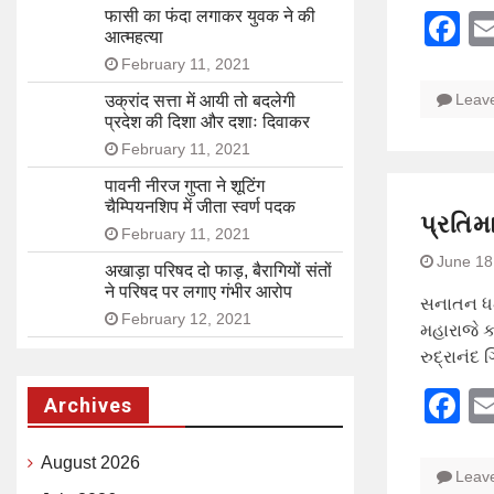
फासी का फंदा लगाकर युवक ने की
F
आत्महत्या
February 11, 2021
Leav
उक्रांद सत्ता में आयी तो बदलेगी
प्रदेश की दिशा और दशाः दिवाकर
February 11, 2021
पावनी नीरज गुप्ता ने शूटिंग
चैम्पियनशिप में जीता स्वर्ण पदक
પ્રતિમા
February 11, 2021
June 18
अखाड़ा परिषद दो फाड़, बैरागियों संतों
ने परिषद पर लगाए गंभीर आरोप
સનાતન ધર્મ
February 12, 2021
મહારાજે કહ
રુદ્રાનંદ 
F
Archives
August 2026
Leav