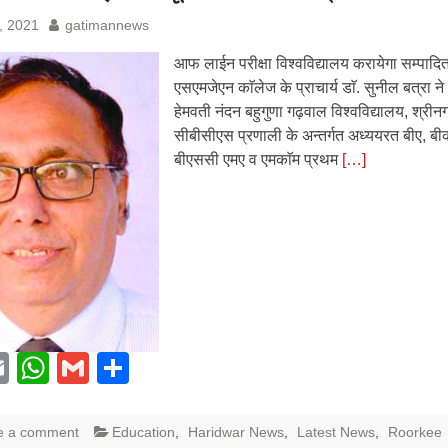
, 2021
gatimannews
आफ लाईन परीक्षा विश्वविद्यालय करायेगा सम्पादित
एसएमजेएन काॅलेज के प्राचार्य डाॅ. सुनील बत्रा न
हेमवती नंदन बहुगुणा गढ़वाल विश्वविद्यालय, श्रीन
सीबीसीएस प्रणाली के अन्तर्गत अध्ययरत बीए, बीक
बीएससी एमए व एमकाॅम प्रथम
[…]
acebook
Email
WhatsApp
Gmail
Share
e a comment
Education
,
Haridwar News
,
Latest News
,
Roorkee