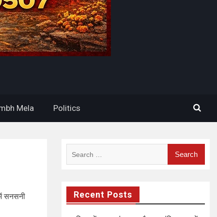
mbh Mela
Politics
Search
for:
Recent Posts
 में सनसनी