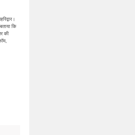
हरिद्वार।
े बताया कि
गर की
ाॅम,