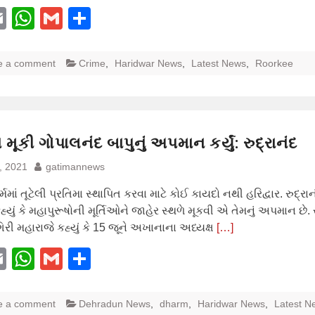
acebook
Email
WhatsApp
Gmail
Share
e a comment
Crime
,
Haridwar News
,
Latest News
,
Roorkee
 મૂકી ગોપાલનંદ બાપુનું અપમાન કર્યું: રુદ્રાનંદ
, 2021
gatimannews
માં તૂટેલી પ્રતિમા સ્થાપિત કરવા માટે કોઈ કાયદો નથી હરિદ્વાર. રુદ્રાન
્યું કે મહાપુરૂષોની મૂર્તિઓને જાહેર સ્થળે મૂકવી એ તેમનું અપમાન છે. 
ગિરી મહારાજે કહ્યું કે 15 જૂને અખાનાના અધ્યક્ષ
[…]
acebook
Email
WhatsApp
Gmail
Share
e a comment
Dehradun News
,
dharm
,
Haridwar News
,
Latest N