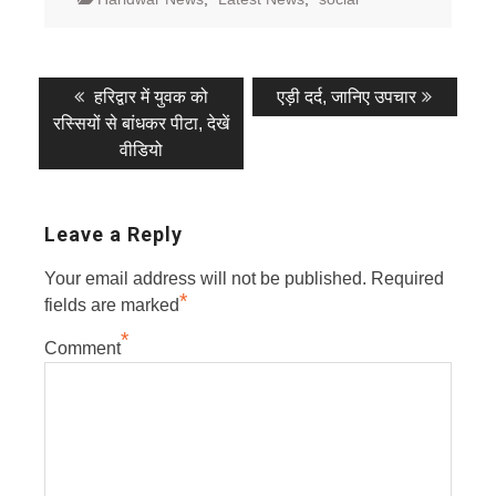
Post
Previous
Next
हरिद्वार में युवक को
एड़ी दर्द, जानिए उपचार
post:
post:
navigation
रस्सियों से बांधकर पीटा, देखें
वीडियो
Leave a Reply
Your email address will not be published.
Required
*
fields are marked
*
Comment