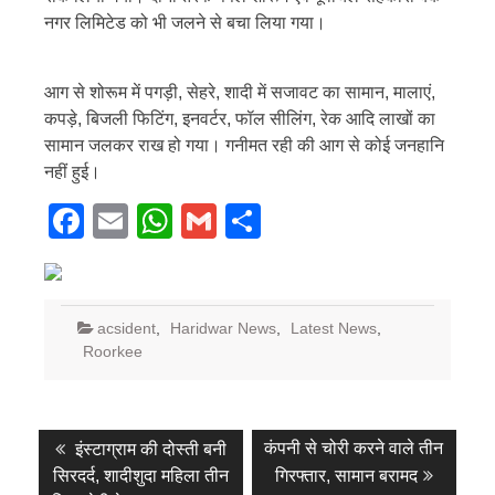
नगर लिमिटेड को भी जलने से बचा लिया गया।
आग से शोरूम में पगड़ी, सेहरे, शादी में सजावट का सामान, मालाएं,
कपड़े, बिजली फिटिंग, इनवर्टर, फॉल सीलिंग, रेक आदि लाखों का
सामान जलकर राख हो गया। गनीमत रही की आग से कोई जनहानि
नहीं हुई।
Facebook
Email
WhatsApp
Gmail
Share
acsident
,
Haridwar News
,
Latest News
,
Roorkee
Post
Previous
Next
कंपनी से चोरी करने वाले तीन
इंस्टाग्राम की दोस्ती बनी
post:
post:
navigation
सिरदर्द, शादीशुदा महिला तीन
गिरफ्तार, सामान बरामद