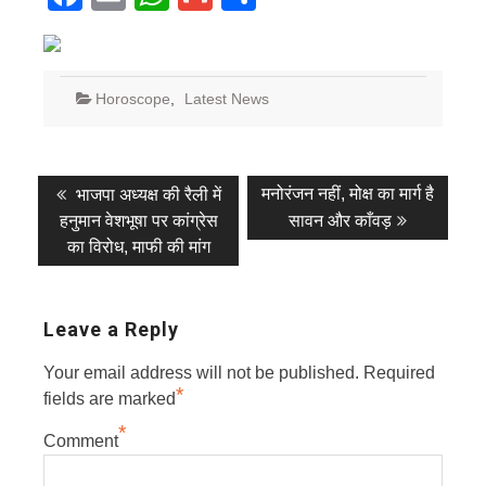
Horoscope
,
Latest News
Post
Previous
Next
मनोरंजन नहीं, मोक्ष का मार्ग है
भाजपा अध्यक्ष की रैली में
post:
post:
navigation
हनुमान वेशभूषा पर कांग्रेस
सावन और काँवड़
का विरोध, माफी की मांग
Leave a Reply
Your email address will not be published.
Required
*
fields are marked
*
Comment