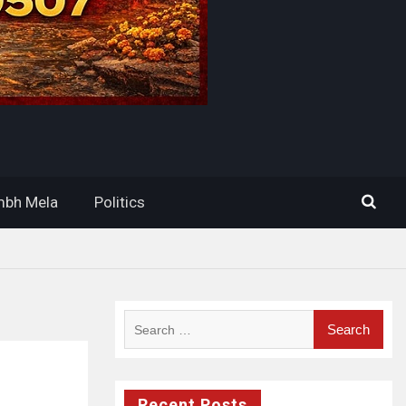
bh Mela
Politics
Search
for:
Recent Posts