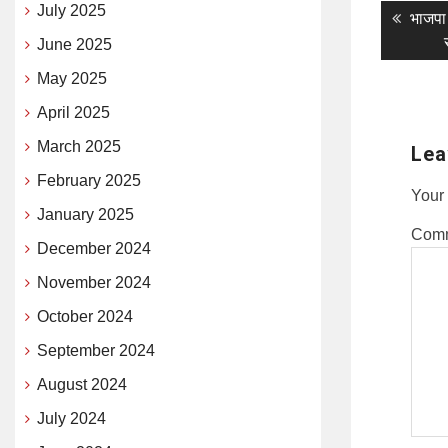
July 2025
Post
Previ
भाजपा 
post:
June 2025
naviga
May 2025
April 2025
March 2025
Lea
February 2025
Your 
January 2025
Com
December 2024
November 2024
October 2024
September 2024
August 2024
July 2024