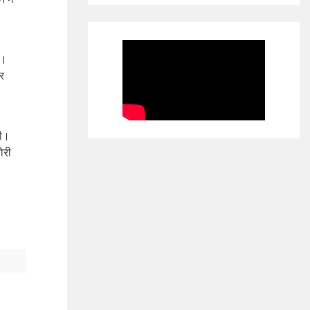
ं।
र
गी।
ोरी