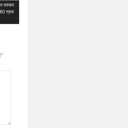
का तस्कर
980 ग्राम
*
d