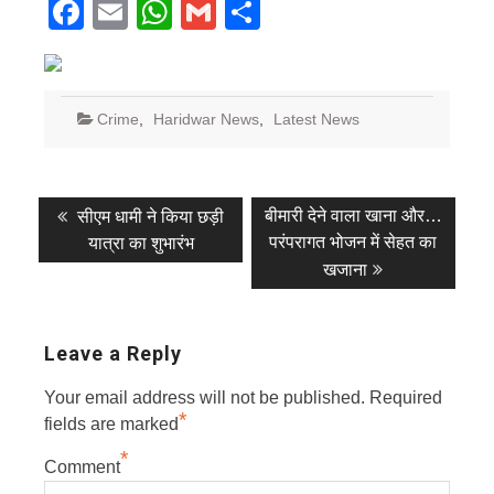
Facebook
Email
WhatsApp
Gmail
Share
Crime
,
Haridwar News
,
Latest News
Post
Previous
Next
बीमारी देने वाला खाना और…
सीएम धामी ने किया छड़ी
post:
post:
navigation
परंपरागत भोजन में सेहत का
यात्रा का शुभारंभ
खजाना
Leave a Reply
Your email address will not be published.
Required
*
fields are marked
*
Comment