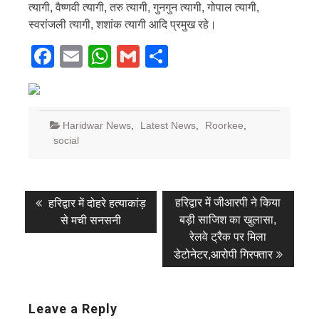
त्यागी, वैष्णवी त्यागी, तरु त्यागी, गुनगुन त्यागी, गोपाल त्यागी,
स्वरांजली त्यागी, शशांक त्यागी आदि प्रमुख रहे।
Facebook
Email
WhatsApp
Gmail
Share
Haridwar News
,
Latest News
,
Roorkee
,
social
Post
Previous
Next
हरिद्वार में जीआरपी ने किया
हरिद्वार में दोहरे हत्याकांड़
post:
post:
navigation
बड़ी साजिश का खुलासा,
से मची सनसनी
रेलवे ट्रैक पर मिला
डेटोनेटर,आरोपी गिरफ्तार
Leave a Reply