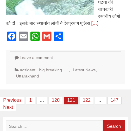
घटना की
जानकारी
स्थानीय लोगों
को दी। इसके बाद स्थानीय लोगों ने देवप्रयाग पुलिस
[…]
Facebook
Email
WhatsApp
Gmail
Share
Leave a comment
acsident
,
big breaking......
,
Latest News
,
Uttarakhand
Posts
Previous
1
…
120
121
122
…
147
Next
pagination
Search
for: